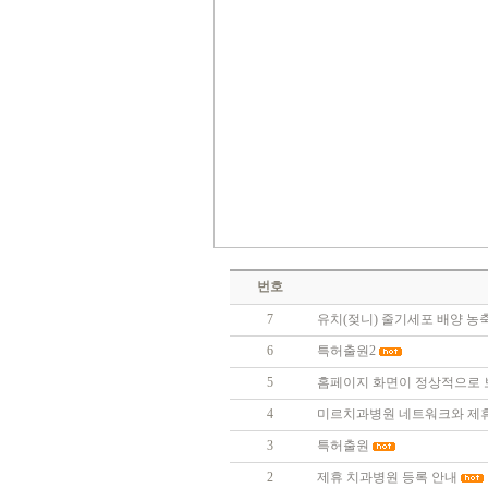
번호
7
유치(젖니) 줄기세포 배양 농
6
특허출원2
5
홈페이지 화면이 정상적으로 보
4
미르치과병원 네트워크와 제휴
3
특허출원
2
제휴 치과병원 등록 안내