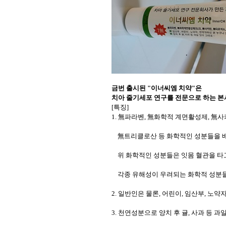
금번 출시된 "이너씨엠 치약"은
치아 줄기세포 연구를 전문으로 하는 
[특징]
1.
無파라벤
,
無화학적 계면활성제
,
無사
無트리클로산
등 화학적인 성분들을 
위 화학적인 성분들은 잇몸 혈관을 타고 
각종 유해성이 우려되는 화학적 성분들
2.
일반인은 물론
,
어린이
,
임산부
,
노약
3.
천연성분으로 양치 후 귤
,
사과 등 과