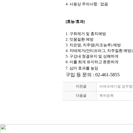
4.
사용상 주의사항
:
없음
[
효능
/
효과
]
1.
구취제거 및 충치예방
2.
잇몸질환 예방
3.
치은염
,
치주염
(
치조농루
)
예방
4.
치태제거
(
안티프라그
,
치주질환 예방
)
5.
구강내
청결유지 및 상쾌하게
6.
이를 희게 유지하고 튼튼하게
7.
심미 효과를 높임
구입 등 문의 : 02-461-5855
이전글
비에프메디컬 업무협
다음글
특허등록