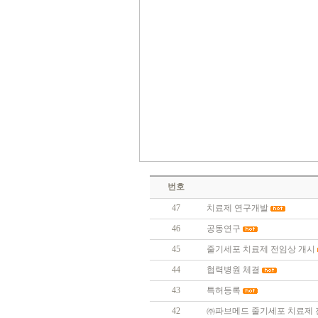
번호
47
치료제 연구개발
46
공동연구
45
줄기세포 치료제 전임상 개시
44
협력병원 체결
43
특허등록
42
㈜파브메드 줄기세포 치료제 