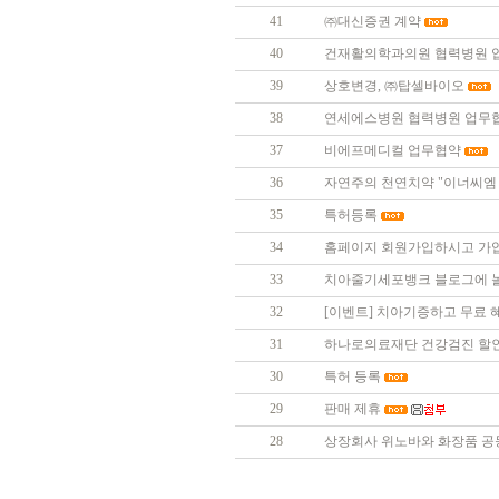
41
㈜대신증권 계약
40
건재활의학과의원 협력병원 
39
상호변경, ㈜탑셀바이오
38
연세에스병원 협력병원 업무
37
비에프메디컬 업무협약
36
자연주의 천연치약 "이너씨엠 
35
특허등록
34
홈페이지 회원가입하시고 가입
33
치아줄기세포뱅크 블로그에 
32
[이벤트] 치아기증하고 무료 혜
31
하나로의료재단 건강검진 할
30
특허 등록
29
판매 제휴
28
상장회사 위노바와 화장품 공