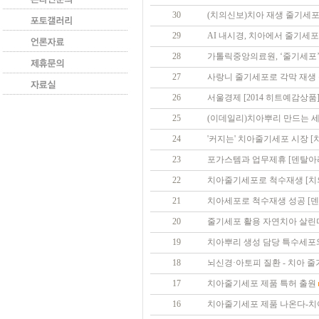
30
(치의신보)치아 재생 줄기세포
29
AI 내시경, 치아에서 줄기세
28
가톨릭중앙의료원, ‘줄기세포’
27
사랑니 줄기세포로 각막 재생
26
서울경제 [2014 히트예감상
25
(이데일리)치아뿌리 만드는 세
24
'커지는' 치아줄기세포 시장 [
23
포가스템과 업무제휴 [덴탈아
22
치아줄기세포로 척수재생 [치
21
치아세포로 척수재생 성공 [
20
줄기세포 활용 자연치아 살린
19
치아뿌리 생성 담당 특수세포
18
뇌신경·아토피 질환 - 치아 
17
치아줄기세포 제품 특허 출원
16
치아줄기세포 제품 나온다-