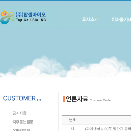
번호
31
(파이낸셜뉴스)英 일간지 중국